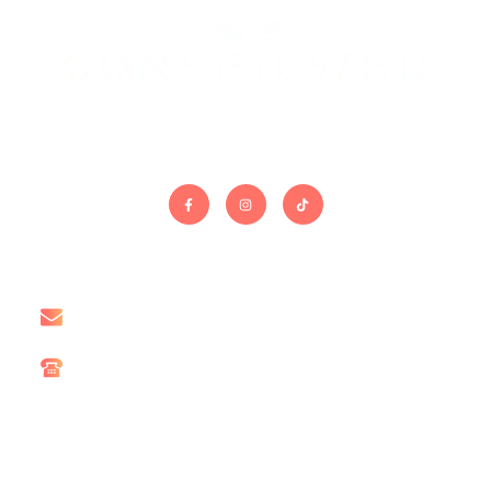
On gère le site. Vous gérez le reste.
Contact
contact@conseil-web.com
06 15 67 60 78
Liens utiles