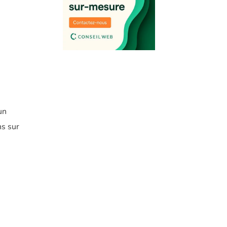
un
ns sur