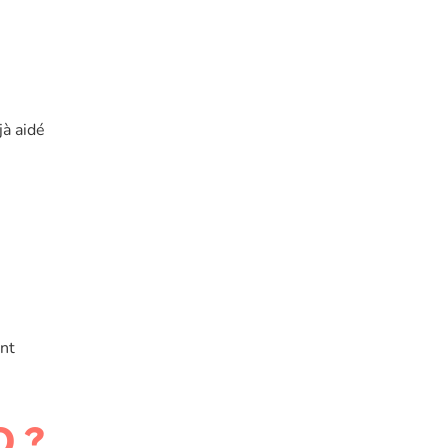
jà aidé
ent
O ?