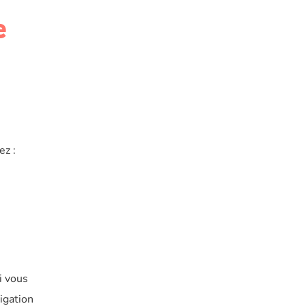
e
ez :
i vous
igation