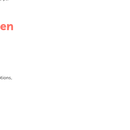
 en
ptions,