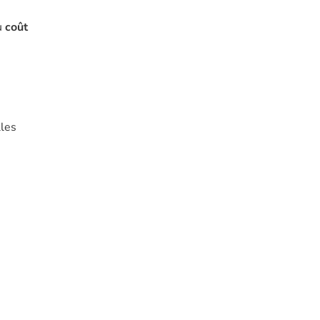
u
coût
lles