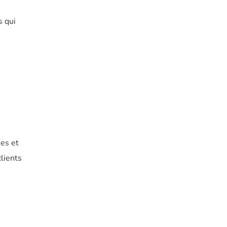
s qui
nes et
clients