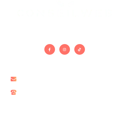
On gère le site. Vous gérez le reste.
Contact
contact@conseil-web.com
06 15 67 60 78
Liens utiles