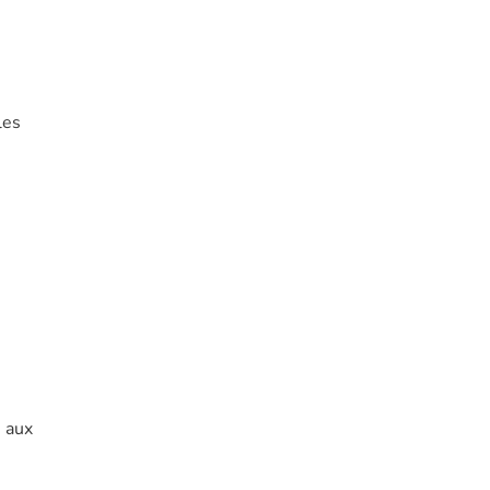
les
é aux