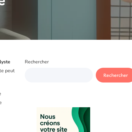
e
lyste
Rechercher
ète peut
Rechercher
e
e