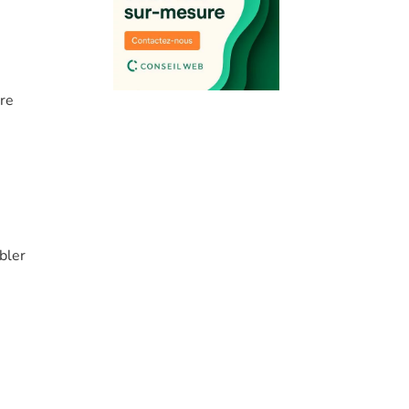
tre
bler