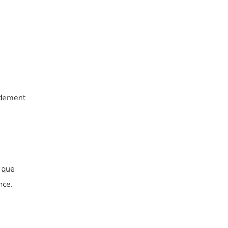
pidement
l que
nce.