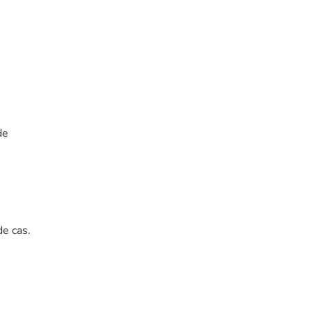
de
de cas.