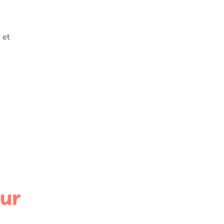
 et
ur