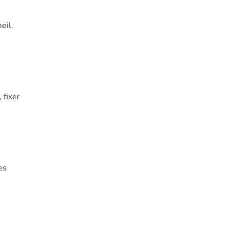
eil.
 fixer
es