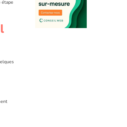
e étape
l
uelques
ment