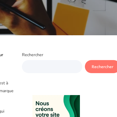
ur
Rechercher
Rechercher
est à
e marque
qui