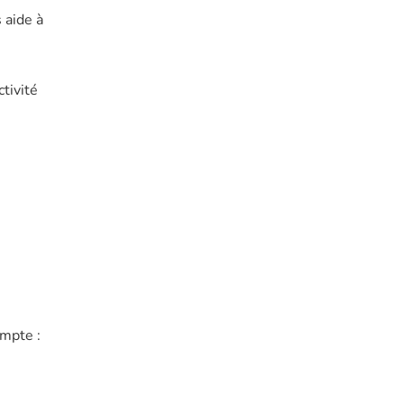
 aide à
tivité
ompte :