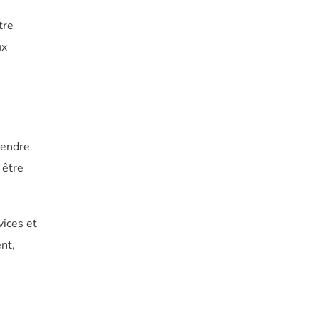
tre
ux
rendre
 être
vices et
nt,