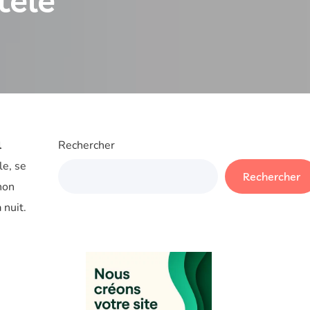
tèle
l
Rechercher
le, se
Rechercher
non
 nuit.