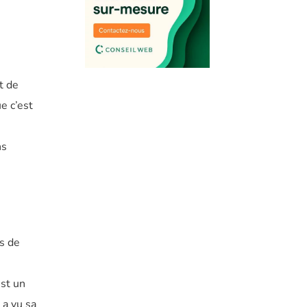
t de
e c’est
ns
s de
est un
 a vu sa