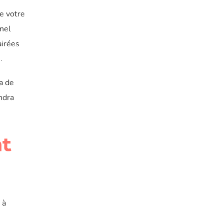
e votre
nnel
airées
.
a de
ndra
nt
 à