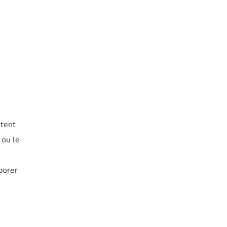
ntent
 ou le
porer