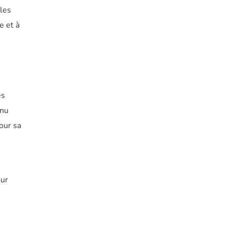
 les
e et à
es
enu
our sa
our