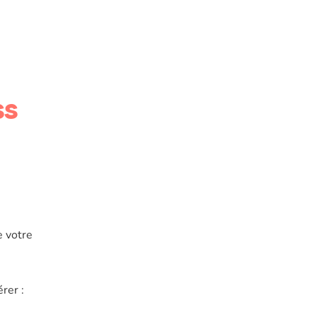
ss
e votre
érer :