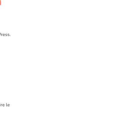
n
Press.
ire le