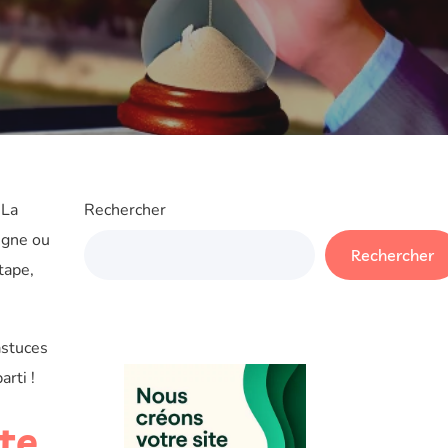
 La
Rechercher
igne ou
Rechercher
tape,
astuces
rti !
te