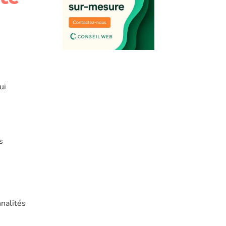
ui
s
nalités